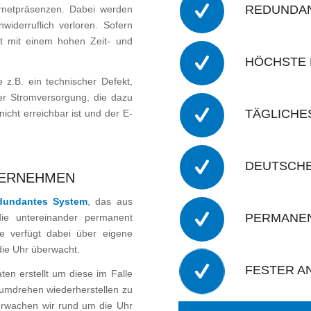
REDUNDA
ernetpräsenzen. Dabei werden
iderruflich verloren. Sofern
ist mit einem hohen Zeit- und
HÖCHSTE
z.B. ein technischer Defekt,
der Stromversorgung, die dazu
TÄGLICHE
icht erreichbar ist und der E-
DEUTSCH
TERNEHMEN
edundantes System
, das aus
PERMANEN
die untereinander permanent
e verfügt dabei über eigene
die Uhr überwacht.
FESTER A
ten erstellt um diese im Falle
umdrehen wiederherstellen zu
berwachen wir rund um die Uhr