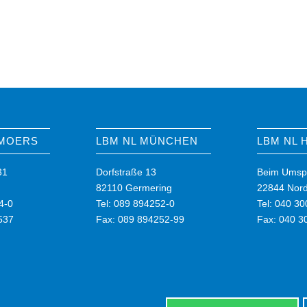
 MOERS
LBM NL MÜNCHEN
LBM NL
31
Dorfstraße 13
Beim Umsp
82110 Germering
22844 Nord
4-0
Tel: 089 894252-0
Tel: 040 3
537
Fax: 089 894252-99
Fax: 040 3