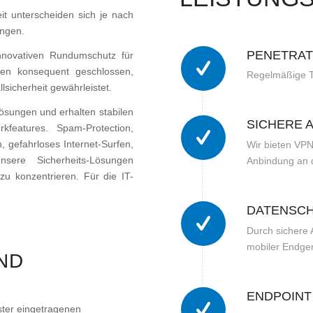
it unterscheiden sich je nach
ngen.
PENETRAT
innovativen Rundumschutz für
den konsequent geschlossen,
Regelmäßige Te
sicherheit gewährleistet.
Lösungen und erhalten stabilen
SICHERE 
rkfeatures. Spam-Protection,
, gefahrloses Internet-Surfen,
Wir bieten VPN
sere Sicherheits-Lösungen
Anbindung an 
zu konzentrieren. Für die IT-
DATENSC
Durch sichere
mobiler Endger
ND
ENDPOINT
ster eingetragenen