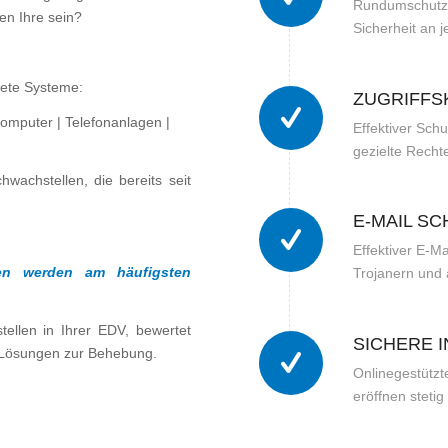
Rundumschutz 
en Ihre sein?
Sicherheit an j
rtete Systeme:
ZUGRIFFS
Computer | Telefonanlagen |
Effektiver Sch
gezielte Recht
chwachstellen, die bereits seit
E-MAIL S
Effektiver E-Ma
men werden am häufigsten
Trojanern und
tellen in Ihrer EDV, bewertet
SICHERE 
e Lösungen zur Behebung.
Onlinegestützt
eröffnen stetig