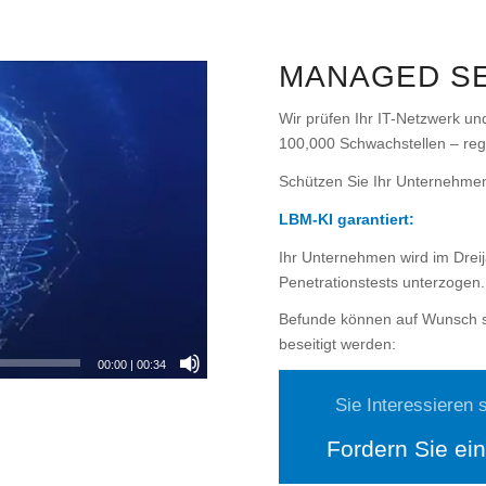
MANAGED S
Wir prüfen Ihr IT-Netzwerk u
100,000 Schwachstellen – re
Schützen Sie Ihr Unternehmen
LBM-KI garantiert:
Ihr Unternehmen wird im Drei
Penetrationstests unterzogen.
Befunde können auf Wunsch s
beseitigt werden:
00:00
|
00:34
Sie Interessieren 
Fordern Sie ei