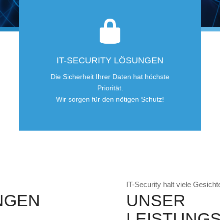
IT-SECURITY LÖSUNGEN
Die Sicherheit Ihrer Daten hat höchste
Priorität.
Wir sorgen für den nötigen Schutz!
IT-Security halt viele Gesicht
NGEN
UNSER
LEISTUNG